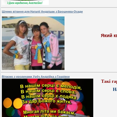
Шлемо вітання для Наталії Андрішак з Брошнева-Осади
Який к
Вітаємо з уродинами Урбу Андрійка з Градівки
Такі г
На