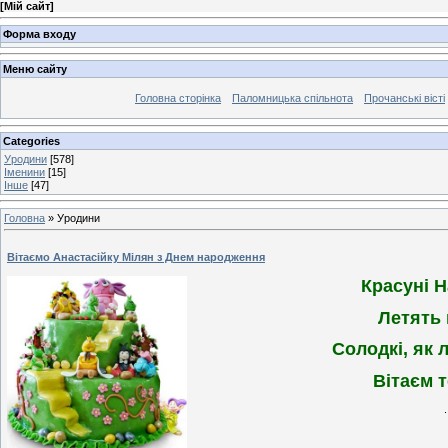
[
Мій сайт
]
Форма входу
Меню сайту
Головна сторінка
Паломницька спільнота
Прочанські вісті
Categories
Уродини
[578]
Іменини
[15]
Інше
[47]
Головна
»
Уродини
Вітаємо Анастасійку Мілян з Днем народження
Красуні 
Летять 
Солодкі, як л
Вітаєм 
.