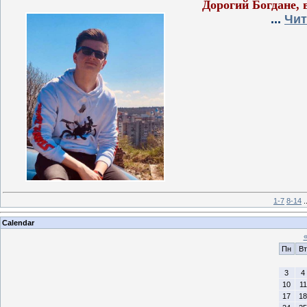
Дорогий Богдане, 
...
Чит
1-7
8-14
.
Calendar
Пн
Вт
3
4
10
11
17
18