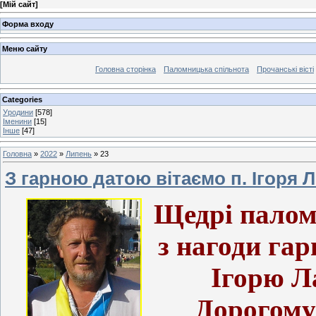
[
Мій сайт
]
Форма входу
Меню сайту
Головна сторінка
Паломницька спільнота
Прочанські вісті
Categories
Уродини
[578]
Іменини
[15]
Інше
[47]
Головна
»
2022
»
Липень
»
23
З гарною датою вітаємо п. Ігоря
Щедрі палом
з нагоди га
Ігорю Л
Дорогому