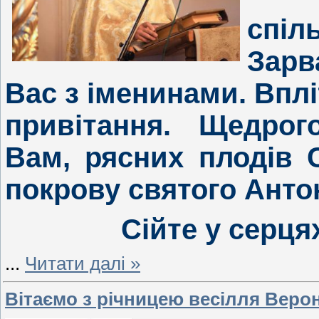
спіл
Зарв
Вас з іменинами. Впл
привітання. Щедрог
Вам, рясних плодів 
покрову святого Антон
Сійте у серця
...
Читати далі »
Вітаємо з річницею весілля Верон