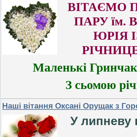
ВІТАЄМО 
ПАРУ їм. 
ЮРІЯ 
РІЧНИЦ
Маленькі Гринчак
З сьомою рі
Наші вітання Оксані Орущак з Го
У липневу 