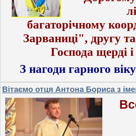
л
багаторічному коор
Зарваниці", другу та
Господа щерді і
З нагоди гарного віку
Вітаємо отця Антона Бориса з ім
Вс
Па