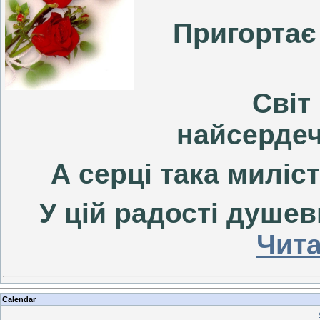
Пригортає 
Світ 
найсердеч
А серці така миліс
У цій радості душе
Чита
Calendar