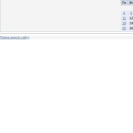
Пн
Вт
4
5
11
12
18
19
25
26
Повна версія сайту