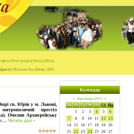
офіль
|
Реєстрація
|
Вихід
|
Вхід
Христу!
Вітаємо Вас,
Гість
|
RSS
Календар
«
Листопад 2011
»
орі св. Юрія у м. Львові,
Пн
Вт
Ср
Чт
Пт
Сб
Нд
митрополичий престіл
4
6
1
2
3
5
ка).
Очолив Архиєрейську
7
12
13
8
9
10
11
ни
...
Читати далі »
14
15
16
17
18
19
20
22
24
21
23
25
26
27