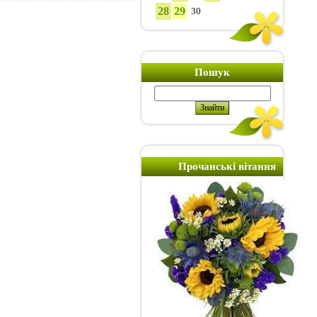
28
29
30
Пошук
Прочанські вітання