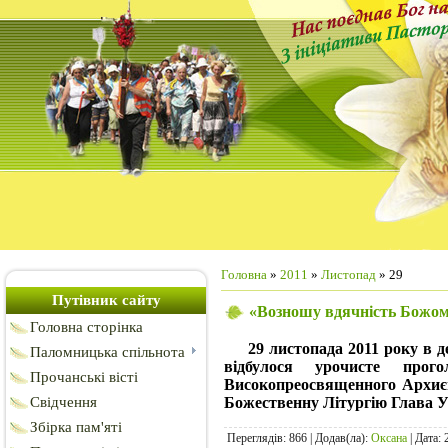
Головна
»
2011
»
Листопад
»
29
Путівник сайту
«Возношу вдячність Божом
Головна сторінка
29 листопада 2011 року в д
Паломницька спільнота
відбулося урочисте прог
Прочанські вісті
Високопреосвященного Архиєп
Божественну Літургію Глава
Свідчення
Збірка пам'яті
Переглядів: 866 | Додав(ла):
Оксана
| Дата: