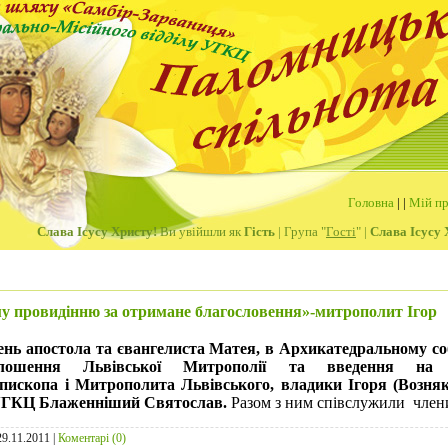
Головна
|
|
Мій пр
Слава Ісусу Христу!
Ви увійшли як
Гість
| Група "
Гості
" |
Слава Ісусу 
у провидінню за отримане благословення»-митрополит Ігор
ень апостола та євангелиста Матея, в Архикатедральному соб
олошення Львівської Митрополії та введення на 
ископа і Митрополита Львівського, владики Ігоря (Возня
 УГКЦ Блаженніший Святослав.
Разом з ним співслужили
чле
29.11.2011
|
Коментарі (0)