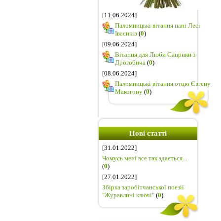
[11.06.2024]
Паломницькі вітання пані Лесі
Івасиків
(
0
)
[09.06.2024]
Вітання для Люби Саприки з
Дрогобича
(
0
)
[08.06.2024]
Паломницькі вітання отцю Євгену
Макогону
(
0
)
Нові статті
[31.01.2022]
Чомусь мені все так здається...
(
0
)
[27.01.2022]
Збірка заробітчанської поезії
"Журавлині ключі"
(
0
)