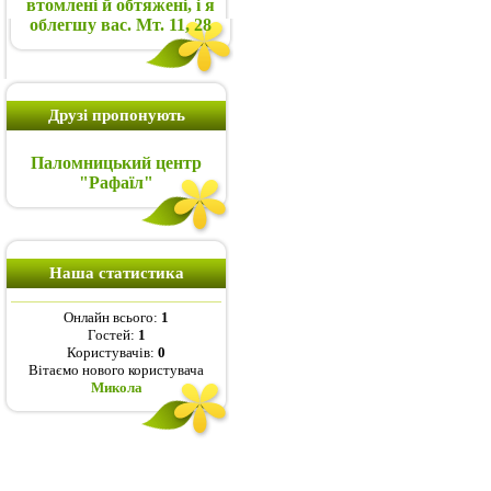
втомлені й обтяжені, і я
облегшу вас. Мт. 11, 28
Друзі пропонують
Паломницький центр
"Рафаїл"
Наша статистика
Онлайн всього:
1
Гостей:
1
Користувачів:
0
Вітаємо нового користувача
Микола