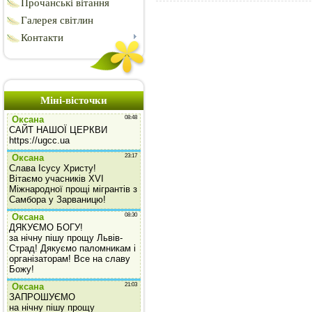
Прочанські вітання
Галерея світлин
Контакти
Міні-вісточки