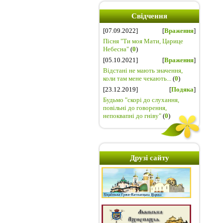
Свідчення
[07.09.2022]
[
Враження
]
Пісня "Ти моя Мати, Царице
Небесна"
(
0
)
[05.10.2021]
[
Враження
]
Відстані не мають значення,
коли там мене чекають...
(
0
)
[23.12.2019]
[
Подяка
]
Будьмо "скорі до слухання,
повільні до говорення,
непоквапні до гніву"
(
0
)
Друзі сайту