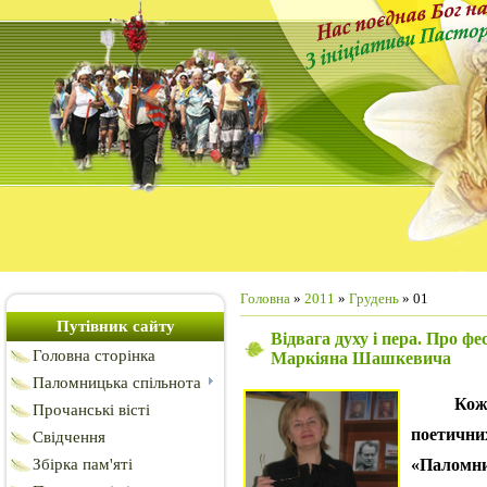
Головна
»
2011
»
Грудень
»
01
Путівник сайту
Відвага духу і пера. Про ф
Головна сторінка
Маркіяна Шашкевича
Паломницька спільнота
Кожног
Прочанські вісті
поетични
Свідчення
«Паломни
Збірка пам'яті