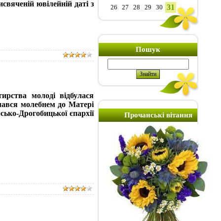
исвяченій ювілейній даті з
31
26
27
28
29
30
Пошук
ирства молоді відбулася
очався молебнем до Матері
сько-Дрогобицької єпархії
Прочанські вітання