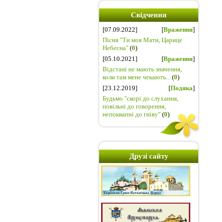
Свідчення
[07.09.2022]
[
Враження
]
Пісня "Ти моя Мати, Царице
Небесна"
(
0
)
[05.10.2021]
[
Враження
]
Відстані не мають значення,
коли там мене чекають...
(
0
)
[23.12.2019]
[
Подяка
]
Будьмо "скорі до слухання,
повільні до говорення,
непоквапні до гніву"
(
0
)
Друзі сайту