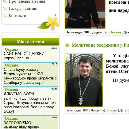
Прочанські вітання
поезії на
Галерея світлин
дня наро
Контакти
Переглядів: 981 | Додав(ла):
Оксана
| Да
Міні-вісточки
Молитовне входження у Різ
У неді
молитовна 
Божої, яку
отець Олег
На дуже
Переглядів: 804 | Додав(ла):
Оксана
| Дата: