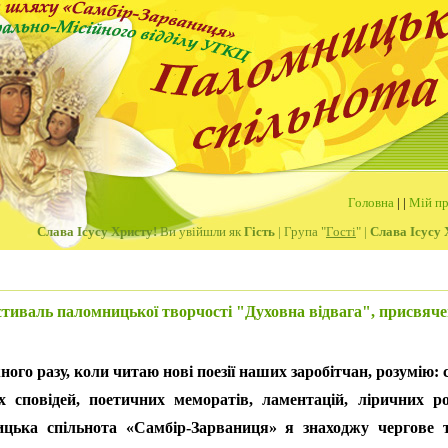
Головна
|
|
Мій пр
Слава Ісусу Христу!
Ви увійшли як
Гість
| Група "
Гості
" |
Слава Ісусу 
естиваль паломницької творчості "Духовна відвага", присвяче
о разу, коли читаю нові поезії наших заробітчан, розумію: с
х сповідей, поетичних меморатів, ламентацій, ліричних роз
цька спільнота «Самбір-Зарваниця» я знаходжу чергове т