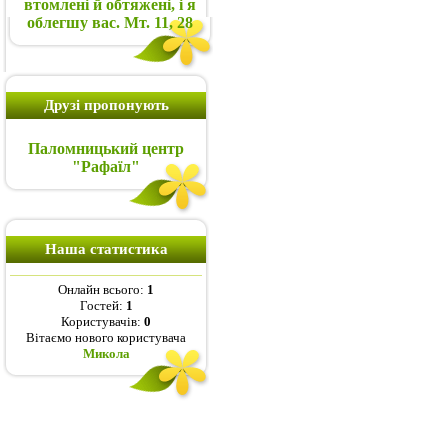
втомлені й обтяжені, і я
облегшу вас. Мт. 11, 28
Друзі пропонують
Паломницький центр
"Рафаїл"
Наша статистика
Онлайн всього:
1
Гостей:
1
Користувачів:
0
Вітаємо нового користувача
Микола