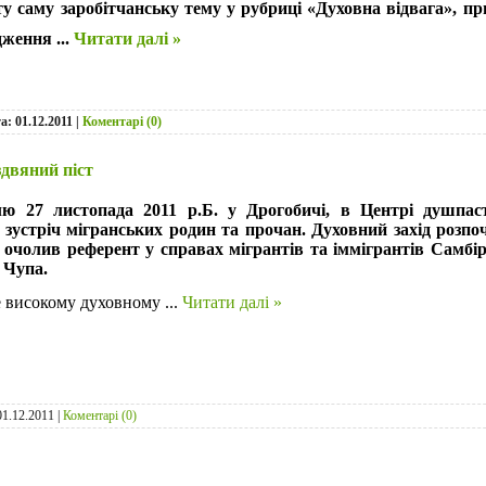
 ту саму заробітчанську тему у рубриці «Духовна відвага», пр
дження
...
Читати далі »
та:
01.12.2011
|
Коментарі (0)
двяний піст
лю 27 листопада 2011 р.Б. у Дрогобичі, в Центрі душпаст
зустріч мігранських родин та прочан. Духовний захід розп
 очолив референт у справах мігрантів та іммігрантів Самбір
 Чупа.
 високому духовному
...
Читати далі »
01.12.2011
|
Коментарі (0)