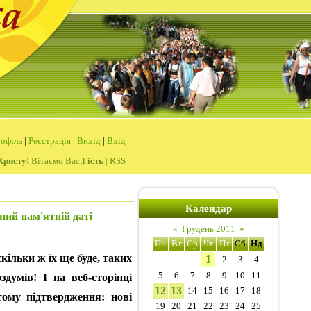
офіль
|
Реєстрація
|
Вихід
|
Вхід
Христу!
Вітаємо Вас,
Гість
|
RSS
Календар
ний пам'ятній даті
«
Грудень 2011
»
Пн
Вт
Ср
Чт
Пт
Сб
Нд
кільки ж їх ще буде, таких
1
2
3
4
5
6
7
8
9
10
11
думів! І на веб-сторінці
12
13
14
15
16
17
18
ому підтвердження: нові
19
20
21
22
23
24
25