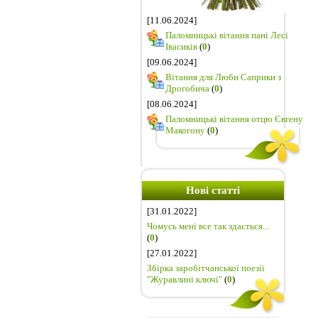
[11.06.2024]
Паломницькі вітання пані Лесі
Івасиків
(
0
)
[09.06.2024]
Вітання для Люби Саприки з
Дрогобича
(
0
)
[08.06.2024]
Паломницькі вітання отцю Євгену
Макогону
(
0
)
Нові статті
[31.01.2022]
Чомусь мені все так здається...
(
0
)
[27.01.2022]
Збірка заробітчанської поезії
"Журавлині ключі"
(
0
)