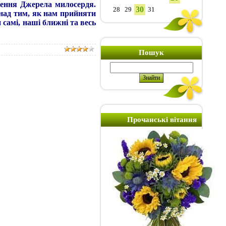
йдення Джерела милосердя.
30
28
29
31
 над тим, як нам прийняти
 самі, наші ближні та весь
Пошук
Прочанські вітання