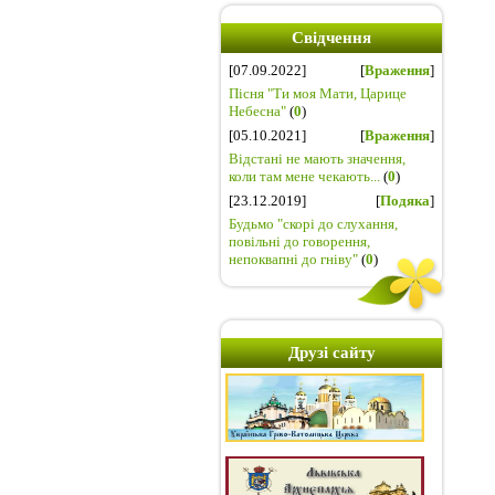
Свідчення
[07.09.2022]
[
Враження
]
Пісня "Ти моя Мати, Царице
Небесна"
(
0
)
[05.10.2021]
[
Враження
]
Відстані не мають значення,
коли там мене чекають...
(
0
)
[23.12.2019]
[
Подяка
]
Будьмо "скорі до слухання,
повільні до говорення,
непоквапні до гніву"
(
0
)
Друзі сайту