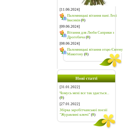
[11.06.2024]
Паломницькі вітання пані Лесі
Івасиків
(
0
)
[09.06.2024]
Вітання для Люби Саприки з
Дрогобича
(
0
)
[08.06.2024]
Паломницькі вітання отцю Євгену
Макогону
(
0
)
Нові статті
[31.01.2022]
Чомусь мені все так здається...
(
0
)
[27.01.2022]
Збірка заробітчанської поезії
"Журавлині ключі"
(
0
)