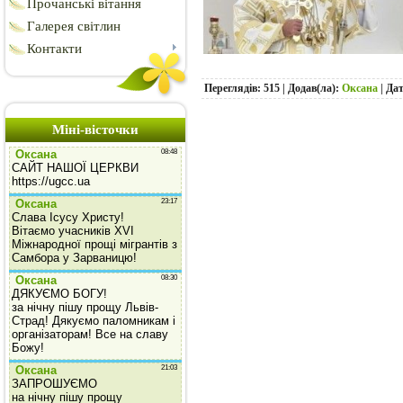
Прочанські вітання
Галерея світлин
Контакти
Переглядів: 515 | Додав(ла):
Оксана
| Да
Міні-вісточки