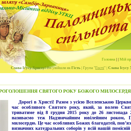
Головна
|
|
Мій пр
Слава Ісусу Христу!
Ви увійшли як
Гість
| Група "
Гості
" |
Слава Ісусу 
ПРОГОЛОШЕННЯ СВЯТОГО РОКУ БОЖОГО МИЛОСЕРДЯ
Дорогі в Христі! Разом з усією Вселенською Церкво
час особливого Святого року, який, за волею Свя
триватиме від 8 грудня 2015 року до 26 листопада 
називаємо теж Надзвичайним ювілейним роком, 
милосердю. Це час особливих Божих благодатей, пов’я
визначних катедральних соборів у всій нашій помісній 