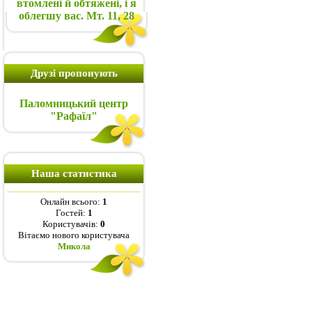
втомлені й обтяжені, і я
облегшу вас. Мт. 11, 28
Друзі пропонують
Паломницький центр
"Рафаїл"
Наша статистика
Онлайн всього:
1
Гостей:
1
Користувачів:
0
Вітаємо нового користувача
Микола