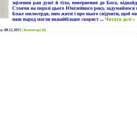
зцілення ран душі й тіла, повернення до Бога, відна
Стоячи на порозі цього Ювілейного року, задумаймося
Боже милосердя, ним жити і про нього свідчити, щоб ми
наш народ могли якнайбільше скорист
...
Читати далі »
та:
08.12.2015
|
Коментарі (0)