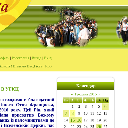
офіль
|
Реєстрація
|
Вихід
|
Вхід
Христу!
Вітаємо Вас,
Гість
|
RSS
Календар
 В УГКЦ
«
Грудень 2015
»
ю входимо в благодатний
Пн
Вт
Ср
Чт
Пт
Сб
Нд
тішого Отця Франциска,
6
1
2
3
4
5
2016 року. Цей Рік, який
7
8
9
10
11
12
13
Папа присвятив Божому
заних із паломництвами до
15
16
14
17
18
19
20
і Вселенській Церкві, час
26
21
22
23
24
25
27