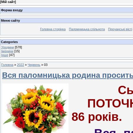
[
Мій сайт
]
Форма входу
Меню сайту
Головна сторінка
Паломницька спільнота
Прочанські вісті
Categories
Уродини
[578]
Іменини
[15]
Інше
[47]
Головна
»
2022
»
Червень
»
03
Вся паломницька родина просить 
Сь
ПОТОЧНЯ
86 років.