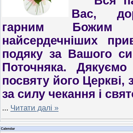
Вся п
Вас, д
гарним Божим 
найсердечніших при
подяку за Вашого си
Поточняка. Дякуємо
посвяту його Церкві, 
за силу чекання і свя
...
Читати далі »
Calendar