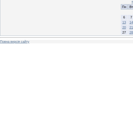
Пн
Вт
6
7
13
14
20
21
27
28
Повна версія сайту