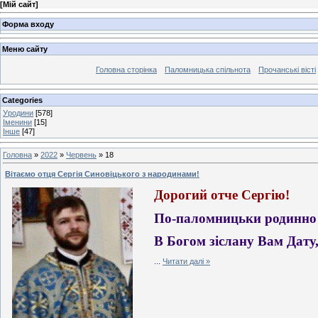
[
Мій сайт
]
Форма входу
Меню сайту
Головна сторінка
Паломницька спільнота
Прочанські вісті
Categories
Уродини
[578]
Іменини
[15]
Інше
[47]
Головна
»
2022
»
Червень
»
18
Вітаємо отця Сергія Синовіцького з народинами!
Дорогий отче Сергію!
По-паломницьки родинно 
В Богом зіслану Вам Дату, 
...
Читати далі »