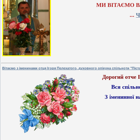
МИ ВІТАЄМО В
...
Ч
Вітаємо з іменинами отця Ігоря Пелехатого, духовного опікуна спільноти "Пієт
Дорогий отче І
Вся спільн
З іменинної 