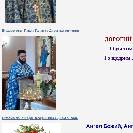
Вітаємо отця Павла Гачана з Днем народження
ДОРОГИЙ 
З букетом
І з щедрим
Вітаємо пана Ігоря Лазоришина з Днем ангела
Ангел Божий, Ан