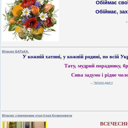
Обіймає свої
Обіймає, зах
.
Вітаємо БАТЬКА.
У кожній хатині, у кожній родині, по всій Ук
Тату, мудрий пораднику, б
Сива задумо і рідне чол
...
Читати далі »
Вітаємо з іменинами отця Ігоря Козанкевича
ВСЕЧЕСНИ