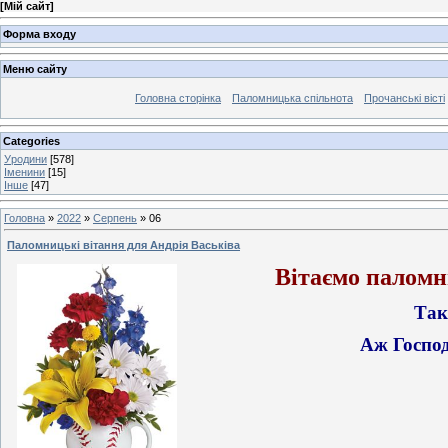
[
Мій сайт
]
Форма входу
Меню сайту
Головна сторінка
Паломницька спільнота
Прочанські вісті
Categories
Уродини
[578]
Іменини
[15]
Інше
[47]
Головна
»
2022
»
Серпень
»
06
Паломницькі вітання для Андрія Васьківа
Вітаємо паломн
Так
Аж Госпо