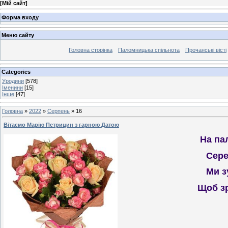
[
Мій сайт
]
Форма входу
Меню сайту
Головна сторінка
Паломницька спільнота
Прочанські вісті
Categories
Уродини
[578]
Іменини
[15]
Інше
[47]
Головна
»
2022
»
Серпень
»
16
Вітаємо Марію Петрицин з гарною Датою
На па
Сере
Ми з
Щоб зр