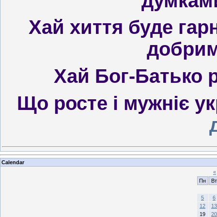
думкам
Хай хиття буде гар
добрим
Хай Бог-Батько р
Що росте і мужніє у
Calendar
«
Пн
Вт
5
6
12
13
19
20