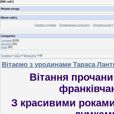
[
Мій сайт
]
Форма входу
Меню сайту
Головна сторінка
Паломницька спільнота
Прочанські вісті
Categories
Уродини
[578]
Іменини
[15]
Інше
[47]
Головна
»
2022
»
Вересень
»
03
Вітаємо з уродинами Тараса Лант
Вітання прочанин
франківча
З красивими роками