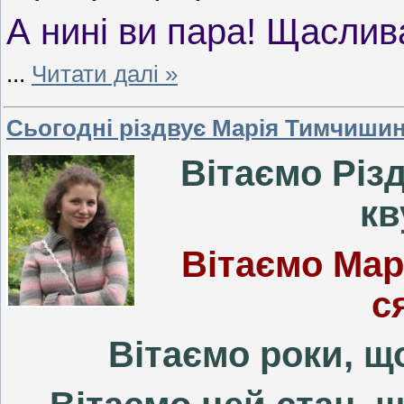
А нині ви пара! Щаслива
...
Читати далі »
Сьогодні різдвує Марія Тимчишин
Вітаємо Різд
кв
Вітаємо Мар
с
Вітаємо роки, щ