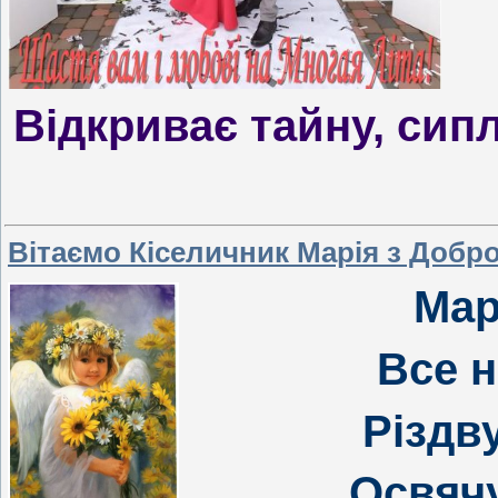
Відкриває тайну, сип
Вітаємо Кіселичник Марія з Добр
Мар
Все н
Різдву
Освячу