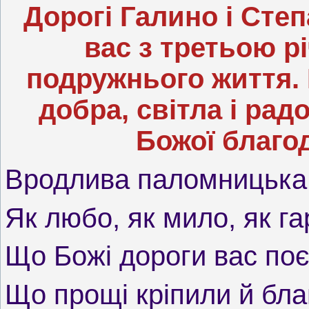
Дорогі Галино і Степ
вас з третьою р
подружнього життя. 
добра, світла і рад
Божої благод
Вродлива паломницька
Як любо, як мило, як га
Що Божі дороги вас по
Що прощі кріпили й бла