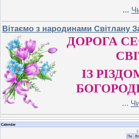
...
Чи
Вітаємо з народинами Світлану З
ДОРОГА СЕ
СВ
ІЗ РІЗД
БОГОРОД
...
Чи
Calendar
«
Пн
Вт