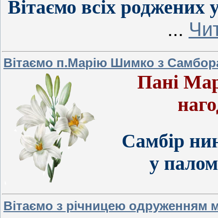
Вітаємо всіх роджених 
...
Чит
Вітаємо п.Марію Шимко з Самбор
Пані Мар
наго
Самбір нин
у палом
Вітаємо з річницею одруженням м