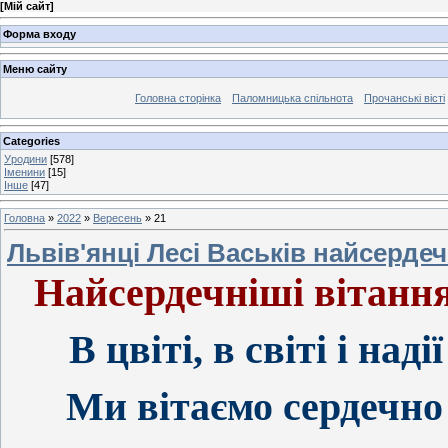
[
Мій сайт
]
Форма входу
Меню сайту
Головна сторінка
Паломницька спільнота
Прочанські вісті
Categories
Уродини
[578]
Іменини
[15]
Інше
[47]
Головна
»
2022
»
Вересень
»
21
Львів'янці Лесі Васьків найсердеч
Найсердечніші вітання
В цвіті, в світі і над
Ми вітаємо сердечно