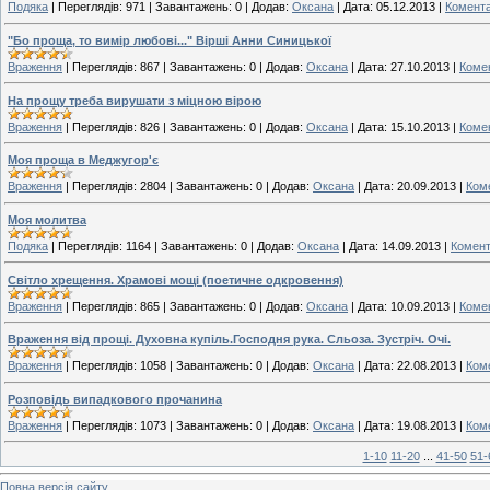
Подяка
|
Переглядів:
971
|
Завантажень:
0
|
Додав:
Оксана
|
Дата:
05.12.2013
|
Комента
"Бо проща, то вимір любові..." Вірші Анни Синицької
Враження
|
Переглядів:
867
|
Завантажень:
0
|
Додав:
Оксана
|
Дата:
27.10.2013
|
Комен
На прощу треба вирушати з міцною вірою
Враження
|
Переглядів:
826
|
Завантажень:
0
|
Додав:
Оксана
|
Дата:
15.10.2013
|
Комен
Моя проща в Меджугор'є
Враження
|
Переглядів:
2804
|
Завантажень:
0
|
Додав:
Оксана
|
Дата:
20.09.2013
|
Коме
Моя молитва
Подяка
|
Переглядів:
1164
|
Завантажень:
0
|
Додав:
Оксана
|
Дата:
14.09.2013
|
Комент
Світло хрещення. Храмові мощі (поетичне одкровення)
Враження
|
Переглядів:
865
|
Завантажень:
0
|
Додав:
Оксана
|
Дата:
10.09.2013
|
Комен
Враження від прощі. Духовна купіль.Господня рука. Сльоза. Зустріч. Очі.
Враження
|
Переглядів:
1058
|
Завантажень:
0
|
Додав:
Оксана
|
Дата:
22.08.2013
|
Коме
Розповідь випадкового прочанина
Враження
|
Переглядів:
1073
|
Завантажень:
0
|
Додав:
Оксана
|
Дата:
19.08.2013
|
Коме
1-10
11-20
...
41-50
51-
Повна версія сайту