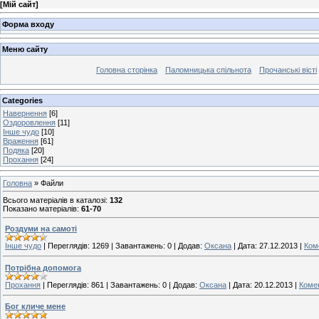
[
Мій сайт
]
Форма входу
Меню сайту
Головна сторінка
Паломницька спільнота
Прочанські вісті
Categories
Навернення
[6]
Оздоровлення
[11]
Інше чудо
[10]
Враження
[61]
Подяка
[20]
Прохання
[24]
Головна
»
Файли
Всього матеріалів в каталозі
:
132
Показано матеріалів
:
61-70
Роздуми на самоті
Інше чудо
|
Переглядів:
1269
|
Завантажень:
0
|
Додав:
Оксана
|
Дата:
27.12.2013
|
Коме
Потрібна допомога
Прохання
|
Переглядів:
861
|
Завантажень:
0
|
Додав:
Оксана
|
Дата:
20.12.2013
|
Комен
Бог кличе мене